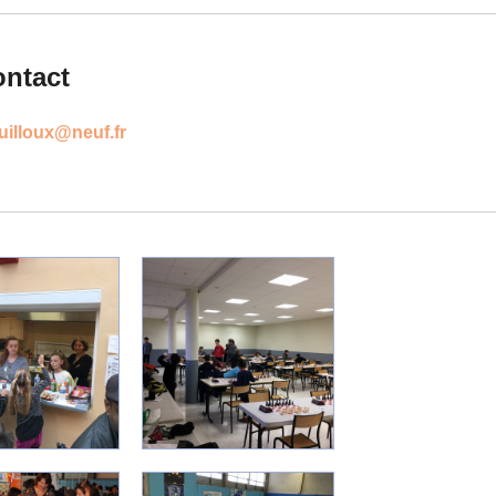
ntact
illoux@neuf.fr