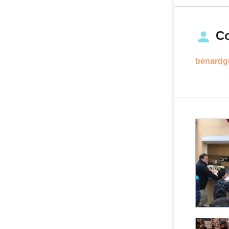
Co
benardgu