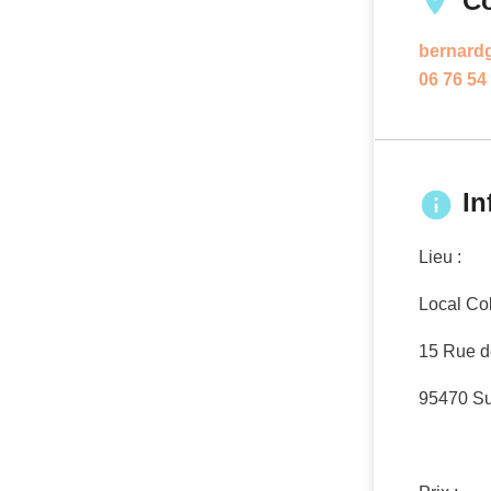
C
bernardg
06 76 54
In
Lieu :
Local Co
15 Rue de
95470 Sur