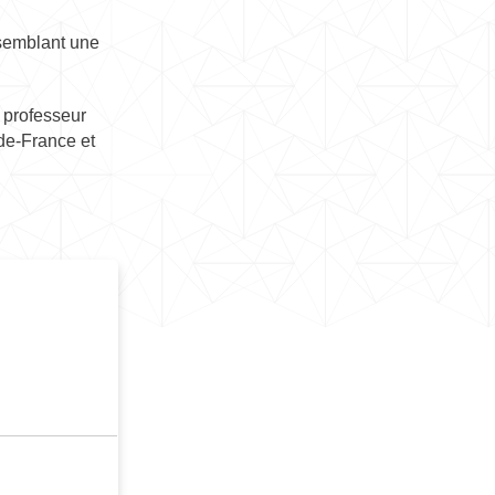
ssemblant une
n professeur
-de-France et