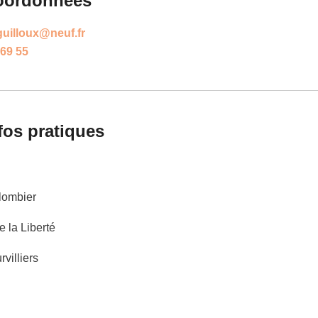
oordonnées
uilloux@neuf.fr
 69 55
fos pratiques
lombier
 la Liberté
villiers