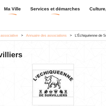
Aller
Menu
Ma Ville
Services et démarches
Culture,
au
principal
contenu
principal
 associative
Annuaire des associations
L'Échiquéenne de Sur
illiers