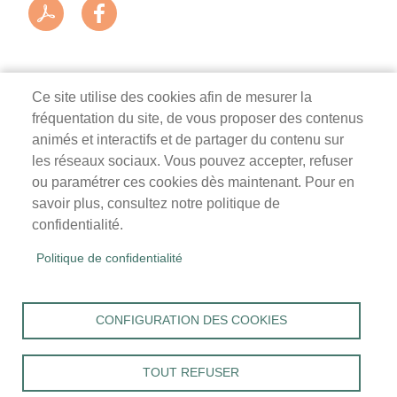
Ce site utilise des cookies afin de mesurer la
fréquentation du site, de vous proposer des contenus
Mairie de Survilliers
animés et interactifs et de partager du contenu sur
les réseaux sociaux. Vous pouvez accepter, refuser
3 rue de la Liberté
ou paramétrer ces cookies dès maintenant. Pour en
95470 Survilliers
savoir plus, consultez notre politique de
Tél. 01 34 68 26 00
confidentialité.
lundi, mardi, jeudi, vendredi : 9h-12h / 14h-18h
Politique de confidentialité
mercredi, samedi : 9h-12h
Menu
Accueil
CONFIGURATION DES COOKIES
Pied
Mentions légales
Données personnelles
de
Accessibilité : Non conforme
page
TOUT REFUSER
Cookies