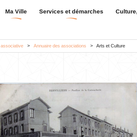
Aller
Menu
Ma Ville
Services et démarches
Culture,
au
principal
contenu
principal
 associative
Annuaire des associations
Arts et Culture