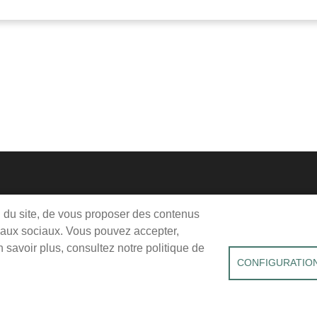
Me
Pie
on du site, de vous proposer des contenus
jeudi, vendredi : 9h-12h / 14h-18h
seaux sociaux. Vous pouvez accepter,
de
edi : 9h-12h
savoir plus, consultez notre politique de
pag
CONFIGURATION