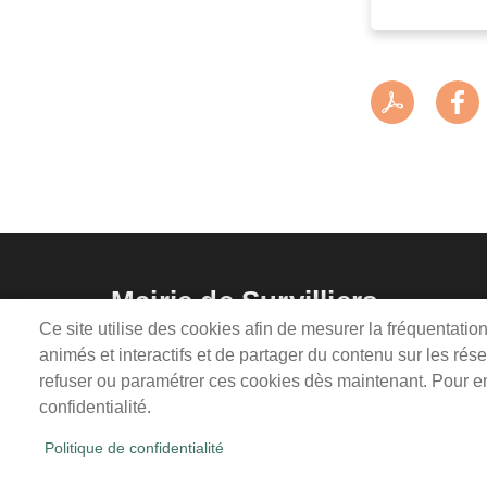
Mairie de Survilliers
Ce site utilise des cookies afin de mesurer la fréquentati
3 rue de la Liberté
lundi, mardi, 
animés et interactifs et de partager du contenu sur les ré
95470 Survilliers
mercredi, sam
refuser ou paramétrer ces cookies dès maintenant. Pour en 
Tél. 01 34 68 26 00
confidentialité.
Politique de confidentialité