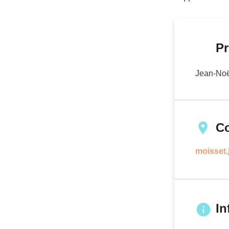
Pr
Jean-No
C
moisset
In