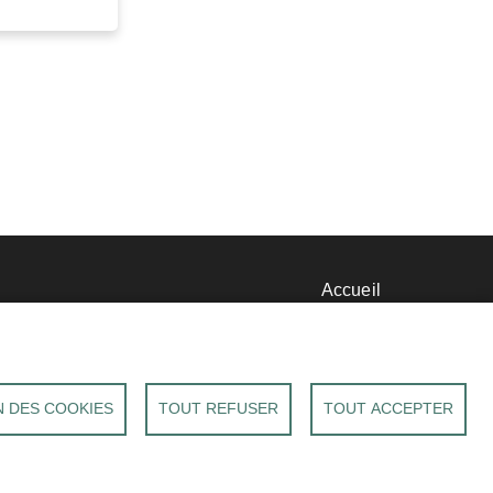
nu
Accueil
Mentions légales
d
Données personnelles
Accessibilité : Non conforme
Cookies
e
 DES COOKIES
TOUT REFUSER
TOUT ACCEPTER
Contact
S'identifier