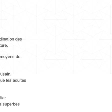
rdination des
ture.
s moyens de
fusain,
que les adultes
lier
de superbes