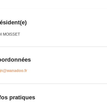
ésident(e)
ël MOISSET
oordonnées
.jn@wanadoo.fr
fos pratiques