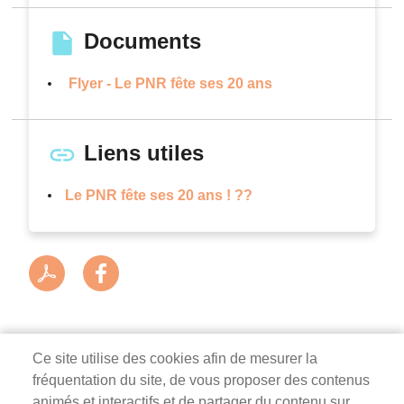
Documents
Flyer - Le PNR fête ses 20 ans
Liens utiles
Le PNR fête ses 20 ans ! ??
Ce site utilise des cookies afin de mesurer la
fréquentation du site, de vous proposer des contenus
Mairie de Survilliers
animés et interactifs et de partager du contenu sur