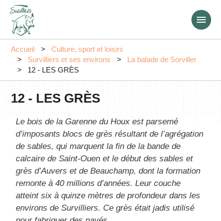
Aller
au
contenu
principal
Accueil
Culture, sport et loisirs
Survilliers et ses environs
La balade de Sorviller
12 - LES GRÈS
12 - LES GRÈS
Le bois de la Garenne du Houx est parsemé
d’imposants blocs de grès résultant de l’agrégation
de sables, qui marquent la fin de la bande de
calcaire de Saint-Ouen et le début des sables et
grès d’Auvers et de Beauchamp, dont la formation
remonte à 40 millions d’années. Leur couche
atteint six à quinze mètres de profondeur dans les
environs de Survilliers. Ce grès était jadis utilisé
pour fabriquer des pavés.