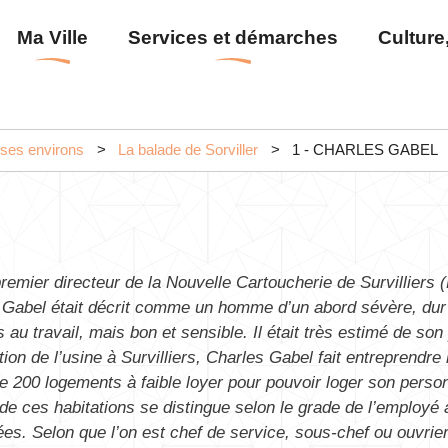
Aller
Menu
Ma Ville
Services et démarches
Culture,
au
principal
contenu
principal
t ses environs
La balade de Sorviller
1 - CHARLES GABEL
remier directeur de la Nouvelle Cartoucherie de Survilliers
 Gabel était décrit comme un homme d’un abord sévère, dur 
s au travail, mais bon et sensible. Il était très estimé de son
tion de l’usine à Survilliers, Charles Gabel fait entreprendre 
e 200 logements à faible loyer pour pouvoir loger son perso
 de ces habitations se distingue selon le grade de l’employé 
uées. Selon que l’on est chef de service, sous-chef ou ouvrier