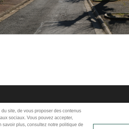
Me
Pie
on du site, de vous proposer des contenus
jeudi, vendredi : 9h-12h / 14h-18h
seaux sociaux. Vous pouvez accepter,
de
edi : 9h-12h
savoir plus, consultez notre politique de