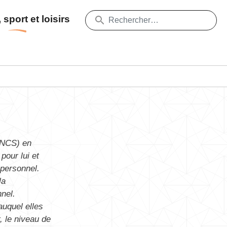
 sport et loisirs
 (NCS) en
pour lui et
 personnel.
la
nnel.
auquel elles
, le niveau de