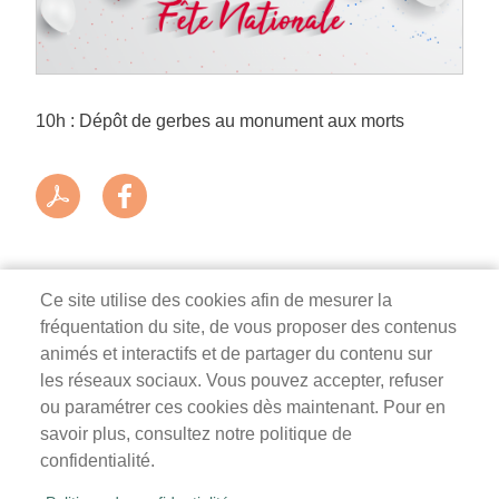
10h : Dépôt de gerbes au monument aux morts
Ce site utilise des cookies afin de mesurer la
fréquentation du site, de vous proposer des contenus
Mairie de Survilliers
animés et interactifs et de partager du contenu sur
les réseaux sociaux. Vous pouvez accepter, refuser
3 rue de la Liberté
ou paramétrer ces cookies dès maintenant. Pour en
95470 Survilliers
savoir plus, consultez notre politique de
Tél. 01 34 68 26 00
confidentialité.
lundi, mardi, jeudi, vendredi : 9h-12h / 14h-18h